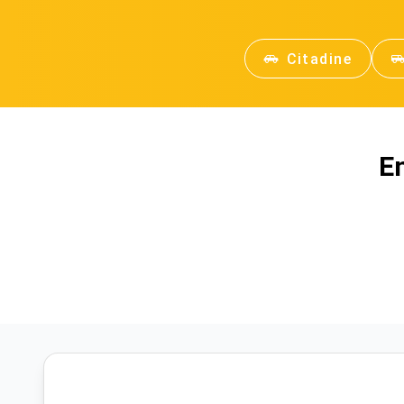
Citadine
E