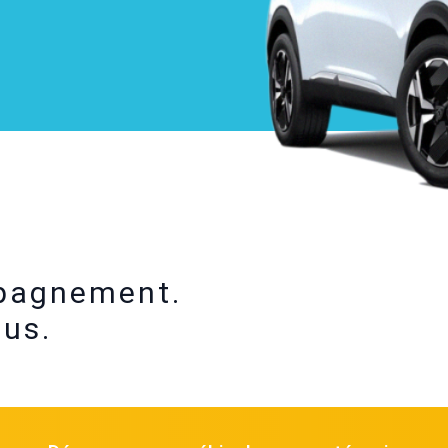
mpagnement.
ous.