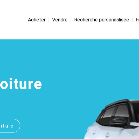
Acheter
|
Vendre
|
Recherche personnalisée
|
F
voiture
iture