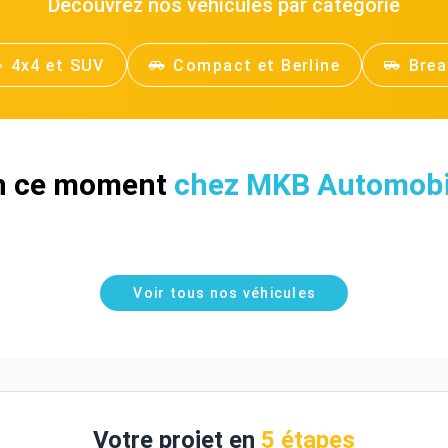
Découvrez nos véhicules par catégorie
4x4 et SUV
Compact et Berline
Brea
n ce moment
chez MKB Automobi
Voir tous nos véhicules
Votre projet en
5 étapes