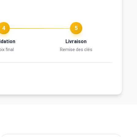
4
5
idation
Livraison
ix final
Remise des clés